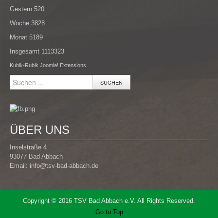
Gestern
520
Woche
3828
Monat
5189
Insgesamt
1113323
Kubik-Rubik Joomla! Extensions
SUCHEN
ÜBER UNS
Inselstraße 4
93077 Bad Abbach
Email:
info@tsv-bad-abbach.de
Copyright © 2016 TSV Bad Abbach e.V. All Rights Reserved.
Go to Top