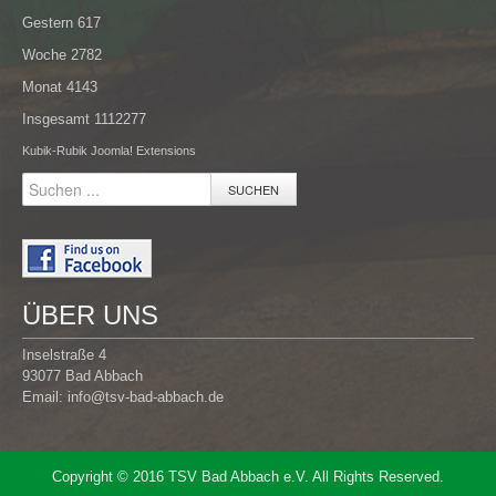
Gestern
617
Woche
2782
Monat
4143
Insgesamt
1112277
Kubik-Rubik Joomla! Extensions
SUCHEN
ÜBER UNS
Inselstraße 4
93077 Bad Abbach
Email:
info@tsv-bad-abbach.de
Copyright © 2016 TSV Bad Abbach e.V. All Rights Reserved.