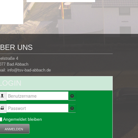
BER UNS
selstraße 4
077 Bad Abbach
ail:
info@tsv-bad-abbach.de
LOGIN
Benutzername
Passwort
Angemeldet bleiben
ANMELDEN