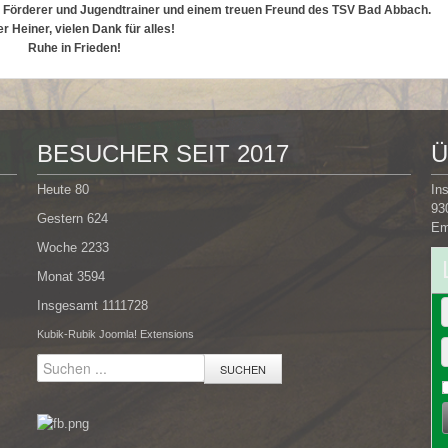
 Förderer und Jugendtrainer und einem treuen Freund des TSV Bad Abbach.
er Heiner, vielen Dank für alles!
Ruhe in Frieden!
BESUCHER SEIT 2017
Ü
Heute
80
In
93
Gestern
624
Em
Woche
2233
Monat
3594
Insgesamt
1111728
Kubik-Rubik Joomla! Extensions
SUCHEN